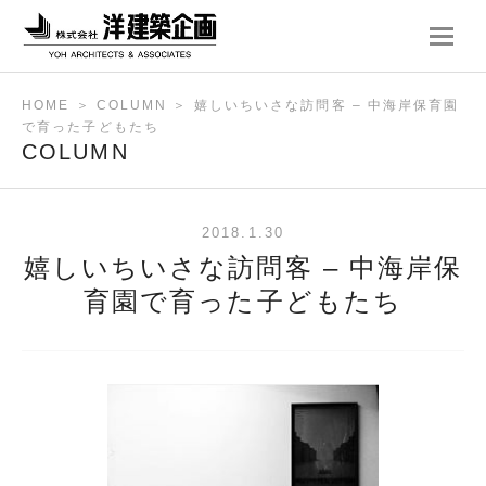
ナ
ビ
ゲ
HOME
＞
COLUMN
＞
嬉しいちいさな訪問客 – 中海岸保育園
ー
で育った子どもたち
シ
COLUMN
ョ
ン
2018.1.30
嬉しいちいさな訪問客 – 中海岸保
育園で育った子どもたち