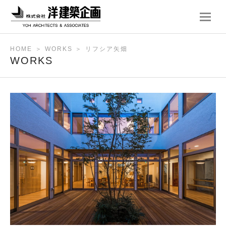
ナ
ビ
ゲ
HOME
＞
WORKS
＞ リフシア矢畑
ー
WORKS
シ
ョ
ン