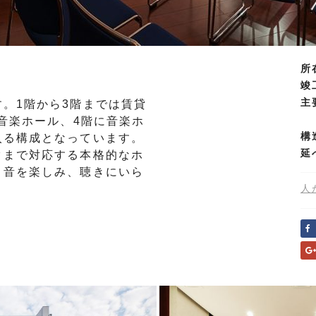
所
竣
主
。1階から3階までは賃貸
る音楽ホール、4階に音楽ホ
構
入る構成となっています。
延
クまで対応する本格的なホ
く音を楽しみ、聴きにいら
。
人