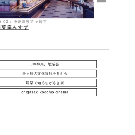
95.03 / 神奈川県茅ヶ崎市
2007.09 / 神
南菓庵みすず
長谷川楽器
JIA神奈川地域会
茅ヶ崎の文化景観を育む会
建築で知るちがさき展
chigasaki kodomo cinema