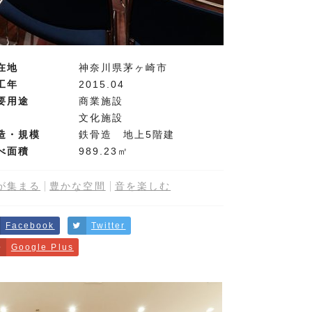
在地
神奈川県茅ヶ崎市
工年
2015.04
要用途
商業施設
文化施設
造・規模
鉄骨造 地上5階建
べ面積
989.23㎡
が集まる
豊かな空間
音を楽しむ
Facebook
Twitter
Google Plus