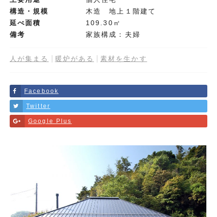
構造・規模
木造 地上１階建て
延べ面積
109.30㎡
備考
家族構成：夫婦
人が集まる
暖炉がある
素材を生かす
Facebook
Twitter
Google Plus