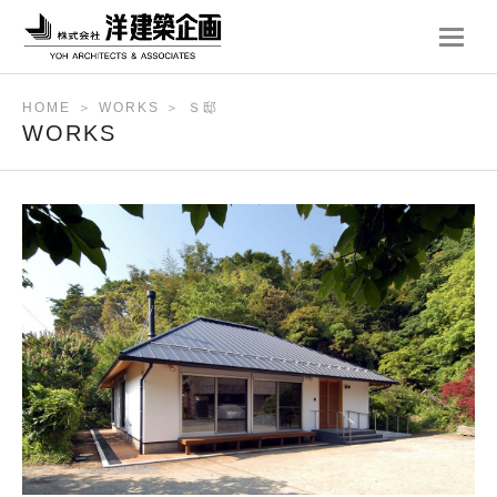
ナ
ビ
ゲ
HOME
＞
WORKS
＞ Ｓ邸
ー
WORKS
シ
ョ
ン